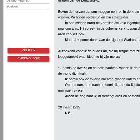
dragen dan de Eeuwigheid.
de stichting/faq
zoeken
Boven de horizon dansen muggen een rei. In de krui
wakker. Wij liggen op de rug en zijn smarteloos.
In ons midden hurkt de verteller, die vele legend
nog jong was. Hij spreekt in de schemerkerk tussen de 
allen één in God?...
Maar de spotter denkt aan de hijgende Stad en mo
ZOEK OP
Al zoekend vond ik de oude Pan, die mij tergde met zijn
leeggespeeld was, biechtte hij zijn moraal:
CHRONOLOGIE
‘Ik bemin de dwaze en de dolle nachten, waarin ik de 
de mond dichtkurk.
Ik bemin ook de zwarte nachten, waarin katers e
Ook de eenzame nachten bemin ik, met de fladde
mijn ogen strijken.
Alleen de dag haat ik; hij verlengt alles en bestendi
28 maart 1925
K.B.