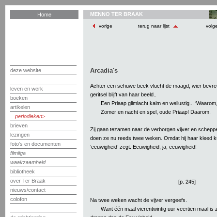
MENNO TER BRAAK
Home
vorige
terug naar lijst
volg
Arcadia's
deze website
Achter een schuwe beek vlucht de maagd, wier bevree
leven en werk
geritsel blijft van haar beeld..
boeken
Een Priaap glimlacht kalm en wellustig... ‘Waaro
artikelen
Zomer en nacht en spel, oude Priaap! Daarom.
periodieken
brieven
Zij gaan tezamen naar de verborgen vijver en scheppe
lezingen
doen ze nu reeds twee weken. Omdat hij haar kleed kust
foto's en documenten
‘eeuwigheid’ zegt. Eeuwigheid, ja, eeuwigheid!
filmliga
waakzaamheid
bibliotheek
over Ter Braak
[p. 245]
nieuws/contact
colofon
Na twee weken wacht de vijver vergeefs.
Want één maal vierentwintig uur veertien maal is 