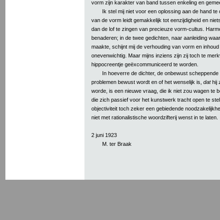
vorm zijn karakter van band tussen enkeling en gem
Ik stel mij niet voor een oplossing aan de hand te
van de vorm leidt gemakkelijk tot eenzijdigheid en niet
dan de lof te zingen van precieuze vorm-cultus. Harmon
benaderen; in de twee gedichten, naar aanleiding wa
maakte, schijnt mij de verhouding van vorm en inhoud
onevenwichtig. Maar mijns inziens zijn zij toch te me
hippocreentje geëxcommuniceerd te worden.
In hoeverre de dichter, de onbewust scheppende
problemen bewust wordt en of het wenselijk is,
dat
hij
worde, is een nieuwe vraag, die ik niet zou wagen te
die zich passief voor het kunstwerk tracht open te stell
objectiviteit toch zeker een gebiedende noodzakelijkhe
niet met rationalistische woordzifterij wenst in te laten.
2 juni 1923
M. ter Braak