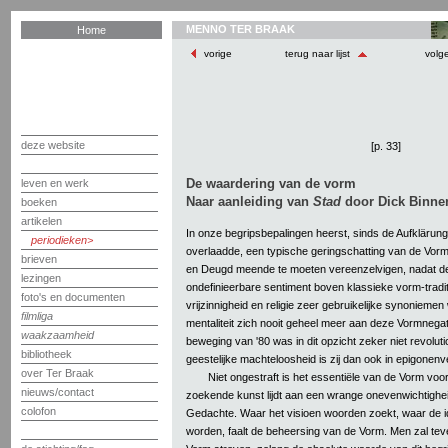
MENNO TER BRAAK
Home
vorige
terug naar lijst
volg
deze website
[p. 33]
De waardering van de vorm
leven en werk
Naar aanleiding van
Stad
door Dick Binne
boeken
artikelen
In onze begripsbepalingen heerst, sinds de Aufkläru
periodieken
overlaadde, een typische geringschatting van de Vor
brieven
en Deugd meende te moeten vereenzelvigen, nadat d
lezingen
ondefinieerbare sentiment boven klassieke vorm-tradit
foto's en documenten
vrijzinnigheid en religie zeer gebruikelijke synoniem
filmliga
mentaliteit zich nooit geheel meer aan deze Vormnega
waakzaamheid
beweging van '80 was in dit opzicht zeker niet revolut
bibliotheek
geestelijke machteloosheid is zij dan ook in epigonen
over Ter Braak
Niet ongestraft is het essentiële van de Vorm voo
nieuws/contact
zoekende kunst lijdt aan een wrange onevenwichtighe
colofon
Gedachte. Waar het visioen woorden zoekt, waar de 
worden, faalt de beheersing van de Vorm. Men zal te