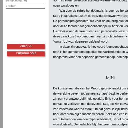
Vorm streven, zolang de absolute waarde van dit begrip
de stichting/faq
ogen wordt gezien.
zoeken
Wat voor de religie het dogma is, is voor de liter
taal zijn schakels tussen de individuele bewustwordi
De persoonlijke gedachte, die voor de enkeling qua tal
door deze factoren tot gemeenschappelijk bezit en va
Hierdoor is aan de kracht van een persoonlijke visie ni
deze visie
kunst
worden, dan moet zij zich bedienen v
‘logisch’, d.w.z. algemeen geldend wordt.
ZOEK OP
In deze zin opgevat, is het woord ‘gemeenschapsk
toch is het gemeenschappelijke, het verbindende en wann
CHRONOLOGIE
hoogstens voor een bepaalde gemeenschap, een beperkt
[p. 34]
De kunstenaar, die van het Woord gebruik maakt om zi
de wereld te geven, tot ‘gemeenschaps’ bezit te verhe
zin een verantwoordelijkheid op zich. Er is voor hem 
contact te verliezen met de levende taal, die zijn toeva
van volstrekte waarde maakt. In dat geval is zijn individu
haar oorspronkelijke functie verloren. Zelfs aan een 
recht toekennen van een hyperindividueel, uit het org
woordgebruik. De gedachte blijft het zeer persoonlijke