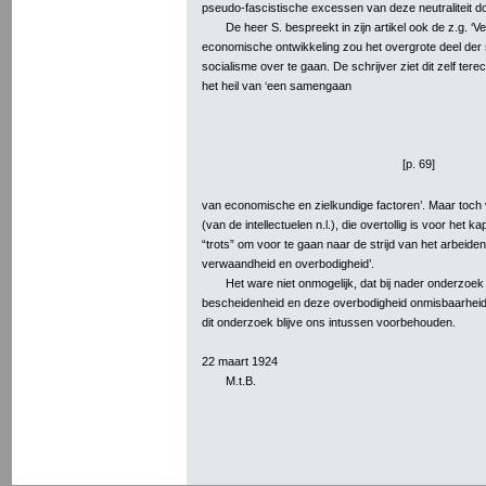
pseudo-fascistische excessen van deze neutraliteit do
De heer S. bespreekt in zijn artikel ook de z.g. ‘V
economische ontwikkeling zou het overgrote deel der 
socialisme over te gaan. De schrijver ziet dit zelf tere
het heil van ‘een samengaan
[p. 69]
van economische en zielkundige factoren’. Maar toch v
(van de intellectuelen n.l.), die overtollig is voor het k
“trots” om voor te gaan naar de strijd van het arbeide
verwaandheid en overbodigheid’.
Het ware niet onmogelijk, dat bij nader onderzo
bescheidenheid en deze overbodigheid onmisbaarheid
dit onderzoek blijve ons intussen voorbehouden.
22 maart 1924
M.t.B.