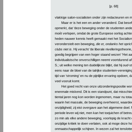
[p. 68]
vlakkige salon-socialisten onder zijn redacteuren en 
Maar er is het een en ander veranderd. Dat beseft
opmerkt, dat ‘deze beweging onder de studenten ander
moét verlopen, omdat de grote Europese oorlog achter
heden nauwer kennis heeft gemaakt met het Socialisme
veronderstelt een beweging,
die er, ondanks het opr
clubs niet is
. Hij veracht ‘de liberale nivelleringstheori
goedig begrijpen van een hoger staand wezen’ ‘Het aan
individualistsche onverschilligen neemt voortdurend af
S.; uit welke mening ten duidelijkste blijkt, dat hij
oud
-s
eens naar de bloei van de talrijke studenten-vereniging
tijd van ‘stroming’ en nu de pijnlijke ervaring opdoen,
veel vooruit komt.
Het goed recht van onze uitzonderingspositie wor
enenmale miskend. Dit is een standpunt, dat misschie
tiental jaren nog kon worden ingenomen, maar nu totaa
waarin het massale, de beweging overheerst, waardee
onzijdigheid; zij eist overgave aan het algemene doel. 
periode leven wij niet, men kan het toejuichen of betre
zo min als elke andere beweging, voorlopig de kracht 
onzijdige kritiek te doen verlaten, ook al moge deze h
onmaatschappelijk schijnen. In wezen zal het tenslotte 