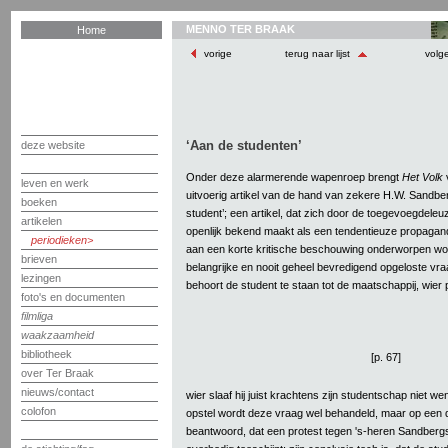
MENNO TER BRAAK
Home
vorige
terug naar lijst
volg
‘Aan de studenten’
deze website
Onder deze alarmerende wapenroep brengt
Het Volk
v
leven en werk
uitvoerig artikel van de hand van zekere H.W. Sandberg,
boeken
student’; een artikel, dat zich door de toegevoegdeleuz
artikelen
openlijk bekend maakt als een tendentieuze propagand
periodieken
aan een korte kritische beschouwing onderworpen wor
brieven
belangrijke en nooit geheel bevredigend opgeloste vra
lezingen
behoort de student te staan tot de maatschappij, wier p
foto's en documenten
filmliga
waakzaamheid
bibliotheek
[p. 67]
over Ter Braak
nieuws/contact
wier slaaf hij juist krachtens zijn studentschap niet w
colofon
opstel wordt deze vraag wel behandeld, maar op een de
beantwoord, dat een protest tegen 's-heren Sandberg