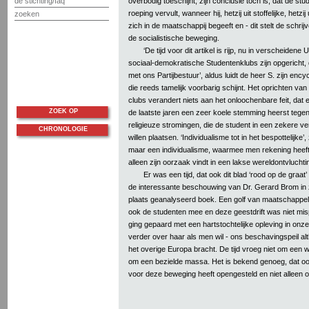
overbodig toeschijnt; zijn conclusie toch is, dat de stud
de stichting/faq
roeping vervult, wanneer hij, hetzij uit stoffelijke, hetzi
zoeken
zich in de maatschappij begeeft en - dit stelt de schrijv
de socialistische beweging.
‘De tijd voor dit artikel is rijp, nu in verscheiden
sociaal-demokratische Studentenklubs zijn opgericht, d
met ons Partijbestuur’, aldus luidt de heer S. zijn ency
die reeds tamelijk voorbarig schijnt. Het oprichten v
clubs verandert niets aan het onloochenbare feit, dat 
ZOEK OP
de laatste jaren een zeer koele stemming heerst tegenov
religieuze stromingen, die de student in een zekere v
CHRONOLOGIE
willen plaatsen. ‘Individualisme tot in het bespottelijke’
maar een individualisme, waarmee men rekening heeft
alleen zijn oorzaak vindt in een lakse wereldontvluchti
Er was een tijd, dat ook dit blad ‘rood op de graat
de interessante beschouwing van Dr. Gerard Brom in
plaats geanalyseerd boek. Een golf van maatschappel
ook de studenten mee en deze geestdrift was niet mispla
ging gepaard met een hartstochtelijke opleving in onze 
verder over haar als men wil - ons beschavingspeil a
het overige Europa bracht. De tijd vroeg niet om een
om een bezielde massa. Het is bekend genoeg, dat o
voor deze beweging heeft opengesteld en niet alleen 