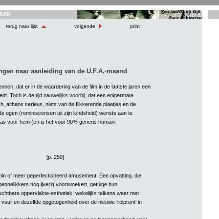
AAK
terug naar lijst
volgende
print
gen naar aanleiding van de U.F.A.-maand
nen, dat er in de waardering van de film in de laatste jaren een
dt. Toch is de tijd nauwelijks voorbij, dat een enigermate
h, althans serieus, niets van de flikkerende plaatjes en de
nde ogen (reminiscensen uit zijn kindsheid) wenste aan te
was voor hem (en is het voor 90% generis humani
[p. 250]
in of meer geperfectioneerd amusement. Een opvatting, die
ennelikkers nog ijverig voortwoekert, getuige hun
htbare oppervlakte-esthetiek, wekelijks telkens weer met
 vuur en dezelfde opgetogenheid over de nieuwe ‘rolprent’ in