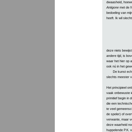
dwaasheid, hoewel
Antigone
met de
N
bedoeling van mijn
heeft. Ik wil slech
deze niets bewijst
andere tijd, is bo
waar het hier op 
ook nú in het gewe
De kunst echt
slechts meester va
Het principieel on
vaak onbewuste id
primitief begin in d
die een technisch
te veel gemeenschap
de speler) of over
verwante, maar ve
deze waarheid noga
huppelende P.K. 