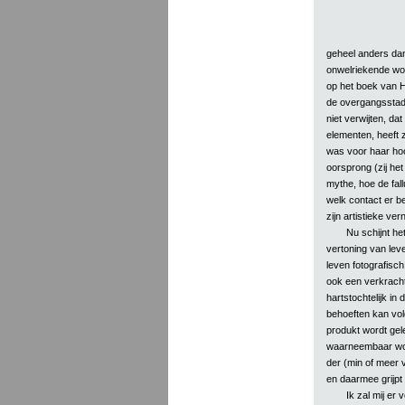
geheel anders dan
onwelriekende woo
op het boek van He
de overgangsstad
niet verwijten, dat
elementen, heeft 
was voor haar hoo
oorsprong (zij het
mythe, hoe de fall
welk contact er be
zijn artistieke ve
Nu schijnt he
vertoning van lev
leven fotografisc
ook een verkrach
hartstochtelijk in 
behoeften kan vo
produkt wordt gel
waarneembaar word
der (min of meer
en daarmee grijpt
Ik zal mij er