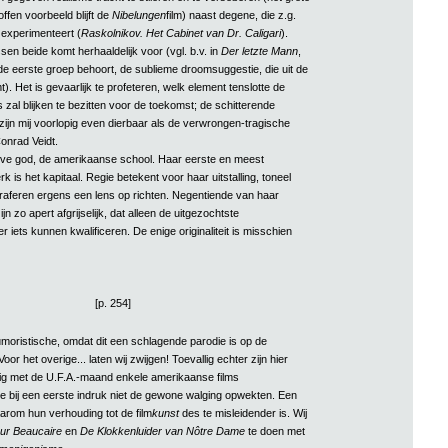
offen voorbeeld blijft de
Nibelungen
film) naast degene, die z.g.
 experimenteert (
Raskolnikov. Het Cabinet van Dr. Caligari
).
en beide komt herhaaldelijk voor (vgl. b.v. in
Der letzte Mann
,
 de eerste groep behoort, de sublieme droomsuggestie, die uit de
). Het is gevaarlijk te profeteren, welk element tenslotte de
 zal blijken te bezitten voor de toekomst; de schitterende
zijn mij voorlopig even dierbaar als de verwrongen-tragische
onrad Veidt.
ieve god, de amerikaanse school. Haar eerste en meest
 is het kapitaal. Regie betekent voor haar uitstalling, toneel
raferen ergens een lens op richten. Negentiende van haar
n zo apert afgrijselijk, dat alleen de uitgezochtste
 iets kunnen kwalificeren. De enige originaliteit is misschien
[p. 254]
umoristische, omdat dit een schlagende parodie is op de
oor het overige... laten wij zwijgen! Toevallig echter zijn hier
jdig met de U.F.A.-maand enkele amerikaanse films
ie bij een eerste indruk niet de gewone walging opwekten. Een
arom hun verhouding tot de film
kunst
des te misleidender is. Wij
ur Beaucaire
en
De Klokkenluider van Nôtre Dame
te doen met