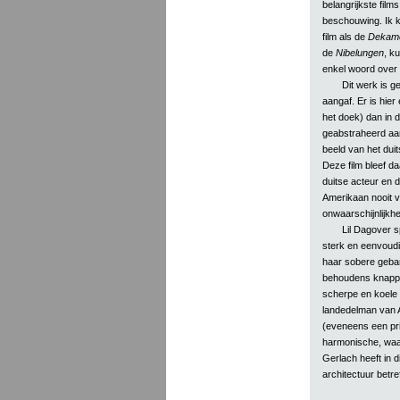
belangrijkste films
beschouwing. Ik k
film als de
Dekame
de
Nibelungen
, k
enkel woord over
Dit werk is ge
aangaf. Er is hier
het doek) dan in 
geabstraheerd aa
beeld van het duit
Deze film bleef da
duitse acteur en d
Amerikaan nooit 
onwaarschijnlijkhe
Lil Dagover s
sterk en eenvoudig
haar sobere gebar
behoudens knappe 
scherpe en koele D
landedelman van A
(eveneens een pri
harmonische, waar
Gerlach heeft in d
architectuur betre