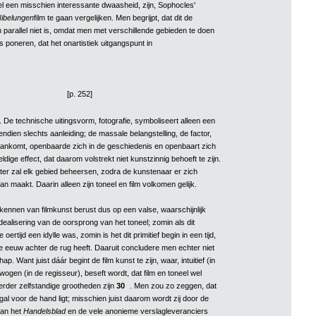
 een misschien interessante dwaasheid, zijn, Sophocles'
ibelungen
film te gaan vergelijken. Men begrijpt, dat dit de
 parallel niet is, omdat men met verschillende gebieden te doen
ts poneren, dat het onartistiek uitgangspunt in
[p. 252]
. De technische uitingsvorm, fotografie, symboliseert alleen een
vendien slechts aanleiding; de massale belangstelling, de factor,
aankomt, openbaarde zich in de geschiedenis en openbaart zich
ldige effect, dat daarom volstrekt niet kunstzinnig behoeft te zijn.
er zal elk gebied beheersen, zodra de kunstenaar er zich
n maakt. Daarin alleen zijn toneel en film volkomen gelijk.
tkennen van filmkunst berust dus op een valse, waarschijnlijk
ealisering van de oorsprong van het toneel; zomin als dit
e oertijd een idylle was, zomin is het dit primitief begin in een tijd,
e eeuw achter de rug heeft. Daaruit concludere men echter niet
. Want juist dáár begint de film kunst te zijn, waar, intuitief (in
wogen (in de regisseur), beseft wordt, dat film en toneel wel
rder zelfstandige grootheden zijn
30
. Men zou zo zeggen, dat
l voor de hand ligt; misschien juist daarom wordt zij door de
van het
Handelsblad
en de vele anonieme verslagleveranciers