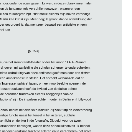
 nooit onder de ogen gezien. Er werd in deze rubriek meermalen
n op de fundamentele verschillen gewezen, waarover een
ie zou te schrijven zijn. Hier stel ik slechts mijn boven verdedigd
de film kán kunst zijn
. Meer nog; ik geloof, dat de ontwikkeling der
ver gevorderd is, dat men zeer bepaald een artistieke en een
hool kan
[p. 253]
ms, die het Rembrandt-theater onder het motto ‘U.F.A.-Maand’
d, geven mij aanleiding die scholen scherper te onderscheiden.
ndste uitdrukking van deze antithese geeft men door een
duitse
 een
amerikaanse
te stellen. Het spreekt wel vanzelf, dat er
 ‘Interessensphäre’ liggen; om een voorbeeld te noemen: de
r beste resultaten heeft de invloed van de duitse school
 de hollandse filmdraken slechts afleggertjes van de
uctions’ zijn. De impulsen echter moeten in Berlijn en Hollywood
chool berust het artistieke initiatief. Zij zoekt stijl en vlakverdeling
tandige functie
naast
het toneel in het acteren, subtiele
n licht en donker in de fotografie. Dit geldt voor de twee,
derscheiden richtingen, waarin deze school uiteenvalt. Ik bedoel
en gegeven realisme tracht te stileren en te versoberen (het grote