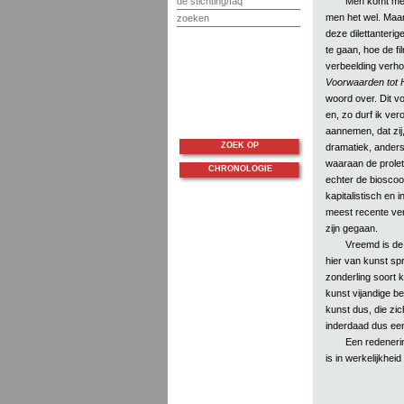
Men komt met
de stichting/faq
men het wel. Maar
zoeken
deze dilettanterig
te gaan, hoe de fi
verbeelding verhou
Voorwaarden tot 
woord over. Dit vo
en, zo durf ik ve
aannemen, dat zij,
ZOEK OP
dramatiek, ander
waaraan de prolet
CHRONOLOGIE
echter de bioscoo
kapitalistisch en 
meest recente ver
zijn gegaan.
Vreemd is de 
hier van kunst sp
zonderling soort k
kunst vijandige be
kunst dus, die zic
inderdaad dus een
Een redenering
is in werkelijkheid 