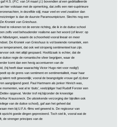
 gaf H.S. (
P.C.
van 14 maart j.l.) bovendien al een gedétailleerde
an hier volstaan met de opmerking, dat zelfs een niet-supérieure
ronenachten
, in dezelfde stijl, maar veel en veel zwakker dan
unstzinniger is dan de duurste Paramountpicture. Slechts nog een
De Kroniek van Grieshuus
.
heel te rekenen tot de eerste richting, die ik in de duitse school
 een zelfs veel behoudender realisme aan het woord (of liever: op
de
Nibelungen
, waarin de schoonheid vooral lineair en meer
ndoet. De
Kroniek van Grieshuus
is vol boeiende romantiek, een
se temperament, dat ook wel stroperig sentimenteel kan zijn.
arvoor ook niet altijd gespaard. Hoofdzaak is echter, dat de
e duitse regie de romantische sfeer begrijpen, waar de
verder komt dan een hevig accentueren van de
id, (hij heeft daar waarachtig Victor Hugo niet voor nodig!)
peelt op de grens van sentiment en sentimentaliteit, maar haar
 talent redt gewoonlijk; vooral de beangstigde vrouw gaf zij door
en aangrijpend goed. Paul Hartmann als jonker Hinrich was,
momenten, wat al te ‘duits’, veelzijdiger had Rudolf Forster een
etlev opgevat. Verder trof mij bijzonder de knoestige
rthur Kraussneck. De uitstekende verzorging der bijrollen ook
vilege van de duitse school), gaf aan het geheel dat
aan men bij U.F.A.-films wel gewend is. De regisseur van
it opzicht goede dingen gepresteerd. Toch stel ik, vooral wat de
ft, de strenger principes van de