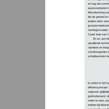
en nog niet overtr
expressionistisch
Wisselwerking tuss
die als geheel tot
andere sfeer stamt
grootste betekenis
Janningscreaties 
Czaar Iwan van C
En nu, ach l
opvallende kenmerk
raardoen en fotog
voortbrengselen zij
scheldwoorden hier
te vinden in het h
efficiencymoraal. V
ongeveer gelijkti
geintroduceerd, d
reden te meer, wa
hebben bij
Monsie