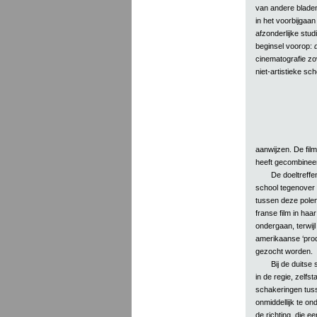
van andere bladen
in het voorbijgaa
afzonderlijke stud
beginsel voorop:
cinematografie zo
niet-artistieke sc
aanwijzen. De fil
heeft gecombineer
De doeltreffe
school tegenover
tussen deze polen
franse film in haa
ondergaan, terwijl
amerikaanse ‘prod
gezocht worden.
Bij de duitse s
in de regie, zelfs
schakeringen tusse
onmiddellijk te on
de richting, die e