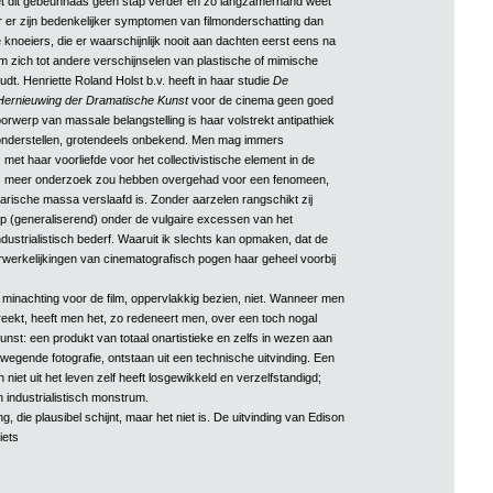
 dit gebeunhaas geen stap verder en zo langzamerhand weet
 er zijn bedenkelijker symptomen van filmonderschatting dan
e knoeiers, die er waarschijnlijk nooit aan dachten eerst eens na
lm zich tot andere verschijnselen van plastische of mimische
dt. Henriette Roland Holst b.v. heeft in haar studie
De
Hernieuwing der Dramatische Kunst
voor de cinema geen goed
orwerp van massale belangstelling is haar volstrekt antipathiek
ronderstellen, grotendeels onbekend. Men mag immers
 met haar voorliefde voor het collectivistische element in de
s meer onderzoek zou hebben overgehad voor een fenomeen,
arische massa verslaafd is. Zonder aarzelen rangschikt zij
p (generaliserend) onder de vulgaire excessen van het
industrialistisch bederf. Waaruit ik slechts kan opmaken, dat de
werkelijkingen van cinematografisch pogen haar geheel voorbij
minachting voor de film, oppervlakkig bezien, niet. Wanneer men
reekt, heeft men het, zo redeneert men, over een toch nogal
unst: een produkt van totaal onartistieke en zelfs in wezen aan
wegende fotografie, ontstaan uit een technische uitvinding. Een
h niet uit het leven zelf heeft losgewikkeld en verzelfstandigd;
 industrialistisch monstrum.
, die plausibel schijnt, maar het niet is. De uitvinding van Edison
iets