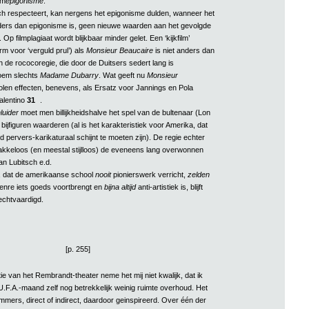
lm
epigonisme
.
zich respecteert, kan nergens het epigonisme dulden, wanneer het
nders dan epigonisme is, geen nieuwe waarden aan het gevolgde
Op filmplagiaat wordt blijkbaar minder gelet. Een ‘kijkfilm’
rm voor ‘verguld prul’) als
Monsieur Beaucaire
is niet anders dan
n de rococoregie, die door de Duitsers sedert lang is
oem slechts
Madame Dubarry
. Wat geeft nu
Monsieur
olen effecten, benevens, als Ersatz voor Jannings en Pola
alentino
31
.
luider
moet men billijkheidshalve het spel van de bultenaar (Lon
ijfiguren waarderen (al is het karakteristiek voor Amerika, dat
ld pervers-karikaturaal schijnt te moeten zijn). De regie echter
akkeloos (en meestal stijlloos) de eveneens lang overwonnen
n Lubitsch e.d.
, dat de amerikaanse school
nooit
pionierswerk verricht,
zelden
enre iets goeds voortbrengt en
bijna altijd
anti-artistiek is, blijft
echtvaardigd.
[p. 255]
tie van het Rembrandt-theater neme het mij niet kwalijk, dat ik
U.F.A.-maand zelf nog betrekkelijk weinig ruimte overhoud. Het
mmers, direct of indirect, daardoor geinspireerd. Over één der