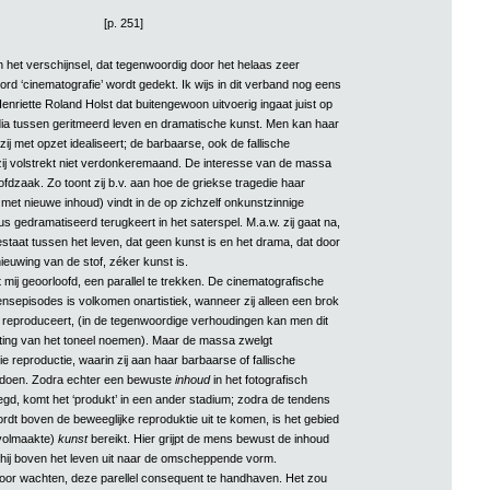
[p. 251]
 het verschijnsel, dat tegenwoordig door het helaas zeer
rd ‘cinematografie’ wordt gedekt. Ik wijs in dit verband nog eens
nriette Roland Holst dat buitengewoon uitvoerig ingaat juist op
ia tussen geritmeerd leven en dramatische kunst. Men kan haar
 zij met opzet idealiseert; de barbaarse, ook de fallische
zij volstrekt niet verdonkeremaand. De interesse van de massa
fdzaak. Zo toont zij b.v. aan hoe de griekse tragedie haar
 met nieuwe inhoud) vindt in de op zichzelf onkunstzinnige
us gedramatiseerd terugkeert in het saterspel. M.a.w. zij gaat na,
staat tussen het leven, dat geen kunst is en het drama, dat door
rnieuwing van de stof, zéker kunst is.
t mij geoorloofd, een parallel te trekken. De cinematografische
ensepisodes is volkomen onartistiek, wanneer zij alleen een brok
h reproduceert, (in de tegenwoordige verhoudingen kan men dit
ting van het toneel noemen). Maar de massa zwelgt
die reproductie, waarin zij aan haar barbaarse of fallische
ldoen. Zodra echter een bewuste
inhoud
in het fotografisch
egd, komt het ‘produkt’ in een ander stadium; zodra de tendens
t boven de beweeglijke reproduktie uit te komen, is het gebied
 volmaakte)
kunst
bereikt. Hier grijpt de mens bewust de inhoud
 hij boven het leven uit naar de omscheppende vorm.
 voor wachten, deze parellel consequent te handhaven. Het zou