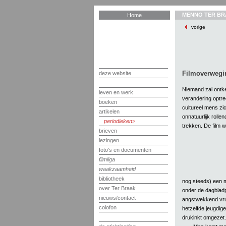
MENNO TER BR
Home
vorige
Filmoverwegin
deze website
Niemand zal ontken
leven en werk
verandering optree
boeken
cultureel mens zic
artikelen
onnatuurlijk rolle
periodieken
trekken. De film 
brieven
lezingen
foto's en documenten
filmliga
waakzaamheid
bibliotheek
nog steeds) een m
over Ter Braak
onder de dagbladp
nieuws/contact
angstwekkend vruc
colofon
hetzelfde jeugdige
drukinkt omgezet.