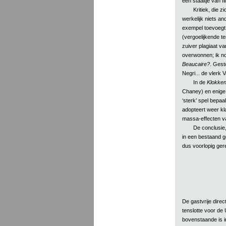
een staaltje van fi
Kritiek, die 
werkelijk niets a
exempel toevoegt. 
(vergoelijkende te
zuiver plagiaat va
overwonnen; ik n
Beaucaire?
. Gest
Negri... de vlerk V
In de
Klokken
Chaney) en enige b
‘sterk’ spel bepaa
adopteert weer kl
massa-effecten va
De conclusie
in een bestaand g
dus voorlopig ger
De gastvrije direc
tenslotte voor de 
bovenstaande is i