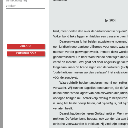
de stichting/faq
zoeken
[p. 265]
blad, méér deden dan over de Volkenbond schrijven? Zil
Volkenbond links liggen en hielden een causerie ove
Daarom waag ik het beiden utopisten te noemen.
ZOEK OP
een juridisch georganiseerd Europa voor ogen, waarin
mensen verder gezwegen wordt. Immers deze worden
CHRONOLOGIE
geneutraliseerd. De heer Went zet de denkwijze der Auf
verité en marche’. Wel gaat het door ongelukkige fact
langzaam, maar ‘in brede lagen van de volkeren’ (sic!) 
‘oude heiligen moeten worden verlaten’. Het slotvisio
vóór de zondeval.
Waarschijnlijk hebben anderen met mij een reëler 
verwacht. Wij kunnen dagelijks constateren, dat de V
de bekende ‘brede lagen’ van een afzweren der juridis
oorlogse heiligen m.i. betrekkelijk weinig te bespeuren
is
, mag het beste bewijs heten, dat hij
nodig
is, dat hij
verlaten heeft.
Daaruit hadden de heren Goldschmidt en Went we
trekken. De Volkenbond bestaat, ook zonder dat aan é
ethische voorwaarden is voldaan. Hij vindt zijn oorspr