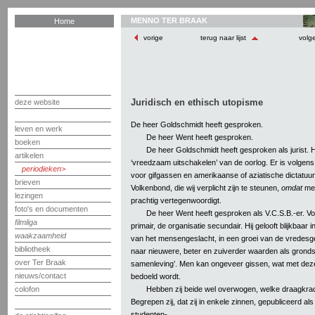
MENNO TER BRAAK
Home
vorige
terug naar lijst
volg
Juridisch en ethisch utopisme
deze website
De heer Goldschmidt heeft gesproken.
leven en werk
De heer Went heeft gesproken.
boeken
De heer Goldschmidt heeft gesproken als jurist. Hi
artikelen
‘vreedzaam uitschakelen’ van de oorlog. Er is volge
periodieken
voor gifgassen en amerikaanse of aziatische dictatuur
brieven
Volkenbond, die wij verplicht zijn te steunen,
omdat
men
lezingen
prachtig vertegenwoordigt.
foto's en documenten
De heer Went heeft gesproken als V.C.S.B.-er. Voo
filmliga
primair, de organisatie secundair. Hij gelooft blijkbaar 
waakzaamheid
van het mensengeslacht, in een groei van de vredesge
bibliotheek
naar nieuwere, beter en zuiverder waarden als grond
over Ter Braak
samenleving’. Men kan ongeveer gissen, wat met deze
nieuws/contact
bedoeld wordt.
Hebben zij beide wel overwogen, welke draagkr
colofon
Begrepen zij, dat zij in enkele zinnen, gepubliceerd als
studenten-