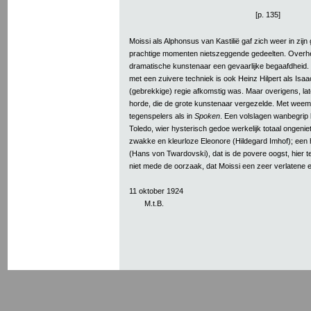
[p. 135]
Moissi als Alphonsus van Kastilië gaf zich weer in zijn
prachtige momenten nietszeggende gedeelten. Overhe
dramatische kunstenaar een gevaarlijke begaafdheid. 
met een zuivere techniek is ook Heinz Hilpert als Isa
(gebrekkige) regie afkomstig was. Maar overigens, lat
horde, die de grote kunstenaar vergezelde. Met we
tegenspelers als in
Spoken
. Een volslagen wanbegrip b
Toledo, wier hysterisch gedoe werkelijk totaal ongenie
zwakke en kleurloze Eleonore (Hildegard Imhof); een
(Hans von Twardovski), dat is de povere oogst, hier 
niet mede de oorzaak, dat Moissi een zeer verlaten
11 oktober 1924
M.t.B.