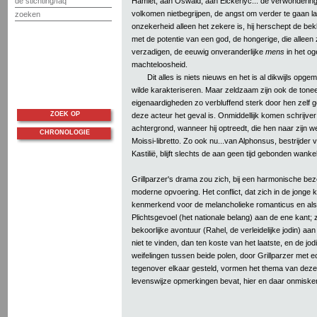
Hamlet, aan Oswald, aan Elckerlyc... de verwondering
de stichting/faq
volkomen nietbegrijpen, de angst om verder te gaan 
zoeken
onzekerheid alleen het zekere is, hij herschept de b
met de potentie van een god, de hongerige, die alleen 
verzadigen, de eeuwig onveranderlijke
mens
in het og
machteloosheid.
Dit alles is niets nieuws en het is al dikwijls op
wilde karakteriseren. Maar zeldzaam zijn ook de tonee
eigenaardigheden zo verbluffend sterk door hen zelf g
ZOEK OP
deze acteur het geval is. Onmiddellijk komen schrijve
achtergrond, wanneer hij optreedt, die hen naar zijn
CHRONOLOGIE
Moissi-libretto. Zo ook nu...van Alphonsus, bestrijder
Kastilië, blijft slechts de aan geen tijd gebonden wank
Grillparzer's drama zou zich, bij een harmonische bez
moderne opvoering. Het conflict, dat zich in de jonge ko
kenmerkend voor de melancholieke romanticus en als
Plichtsgevoel (het nationale belang) aan de ene kant; z
bekoorlijke avontuur (Rahel, de verleidelijke jodin) aa
niet te vinden, dan ten koste van het laatste, en de jo
weifelingen tussen beide polen, door Grillparzer met 
tegenover elkaar gesteld, vormen het thema van deze 
levenswijze opmerkingen bevat, hier en daar onmisken