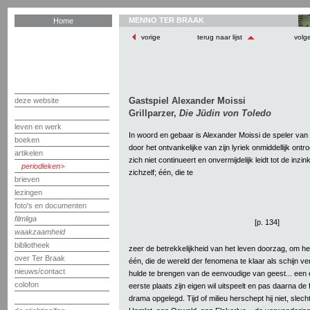
MENNO TER BRAAK
Home
vorige
terug naar lijst
volg
Gastspiel Alexander Moissi
deze website
Grillparzer,
Die Jüdin von Toledo
leven en werk
In woord en gebaar is Alexander Moissi de speler va
boeken
door het ontvankelijke van zijn lyriek onmiddellijk ontr
artikelen
zich niet continueert en onvermijdelijk leidt tot de inzink
periodieken
zichzelf; één, die te
brieven
lezingen
foto's en documenten
filmliga
[p. 134]
waakzaamheid
bibliotheek
zeer de betrekkelijkheid van het leven doorzag, om h
over Ter Braak
één, die de wereld der fenomena te klaar als schijn v
nieuws/contact
hulde te brengen van de eenvoudige van geest... een e
colofon
eerste plaats zijn eigen wil uitspeelt en pas daarna de 
drama opgelegd. Tijd of milieu herschept hij niet, slech