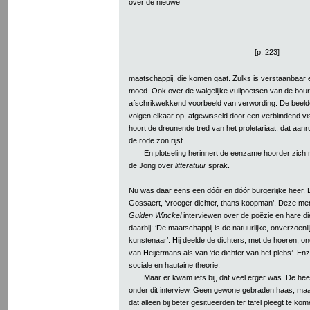
over de nieuwe
[p. 223]
maatschappij, die komen gaat. Zulks is verstaanbaar e
moed. Ook over de walgelijke vuilpoetsen van de bourge
afschrikwekkend voorbeeld van verwording. De beeld
volgen elkaar op, afgewisseld door een verblindend 
hoort de dreunende tred van het proletariaat, dat aanr
de rode zon rijst...
En plotseling herinnert de eenzame hoorder zich 
de Jong over
litteratuur
sprak.
Nu was daar eens een dóór en dóór burgerlijke heer.
Gossaert, ‘vroeger dichter, thans koopman’. Deze men
Gulden Winckel
interviewen over de poëzie en hare di
daarbij: ‘De maatschappij is de natuurlijke, onverzoenl
kunstenaar’. Hij deelde de dichters, met de hoeren, ond
van Heijermans als van ‘de dichter van het plebs’. Enzo
sociale en hautaine theorie.
Maar er kwam iets bij, dat veel erger was. De h
onder dit interview. Geen gewone gebraden haas, maa
dat alleen bij beter gesitueerden ter tafel pleegt te 