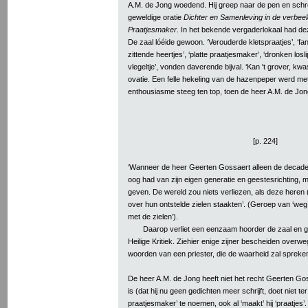
A.M. de Jong woedend. Hij greep naar de pen en schre
geweldige oratie
Dichter en Samenleving in de verbe
Praatjesmaker
. In het bekende vergaderlokaal had d
De zaal lóéide gewoon. ‘Verouderde kletspraatjes’, ‘fa
zittende heertjes’, ‘platte praatjesmaker’, ‘dronken losli
vlegeltje’, vonden daverende bijval. ‘Kan 't grover, k
ovatie. Een felle hekeling van de hazenpeper werd met
enthousiasme steeg ten top, toen de heer A.M. de Jong
[p. 224]
‘Wanneer de heer Geerten Gossaert alleen de decaden
oog had van zijn eigen generatie en geestesrichting,
geven. De wereld zou niets verliezen, als deze heren
over hun ontstelde zielen staakten’. (Geroep van ‘weg
met de zielen’).
Daarop verliet een eenzaam hoorder de zaal en gi
Heilige Kritiek. Ziehier enige zijner bescheiden overw
woorden van een priester, die de waarheid zal spreke
De heer A.M. de Jong heeft niet het recht Geerten Gos
is (dat hij nu geen gedichten meer schrijft, doet niet 
praatjesmaker’ te noemen, ook al ‘maakt’ hij ‘praatjes’.