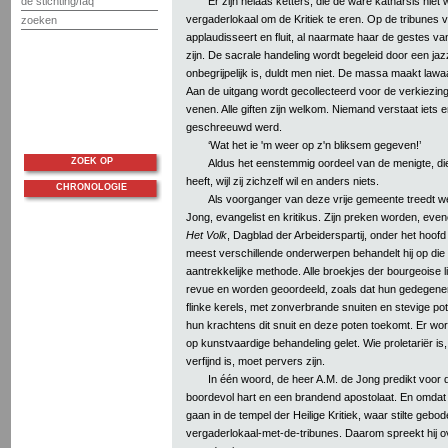
Er zijn helaas ketters, die de ware katharsis niet wi
de stichting/faq
vergaderlokaal om de Kritiek te eren. Op de tribunes v
zoeken
applaudisseert en fluit, al naarmate haar de gestes v
zijn. De sacrale handeling wordt begeleid door een jaz
onbegrijpelijk is, duldt men niet. De massa maakt lawa
Aan de uitgang wordt gecollecteerd voor de verkiezin
venen. Alle giften zijn welkom. Niemand verstaat iets e
geschreeuwd werd.
‘Wat het ie 'm weer op z'n bliksem gegeven!’
ZOEK OP
Aldus het eenstemmig oordeel van de menigte, die
heeft, wijl zij zichzelf wil en anders niets.
CHRONOLOGIE
Als voorganger van deze vrije gemeente treedt we
Jong, evangelist en kritikus. Zijn preken worden, even
Het Volk
, Dagblad der Arbeiderspartij, onder het hoof
meest verschillende onderwerpen behandelt hij op die
aantrekkelijke methode. Alle broekjes der bourgeoise l
revue en worden geoordeeld, zoals dat hun gedegenere
flinke kerels, met zonverbrande snuiten en stevige poten
hun krachtens dit snuit en deze poten toekomt. Er wor
op kunstvaardige behandeling gelet. Wie proletariër is
verfijnd is, moet pervers zijn.
In één woord, de heer A.M. de Jong predikt voor 
boordevol hart en een brandend apostolaat. En omdat 
gaan in de tempel der Heilige Kritiek, waar stilte geboden
vergaderlokaal-met-de-tribunes. Daarom spreekt hij ov