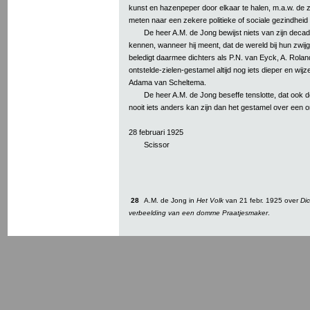
kunst en hazenpeper door elkaar te halen, m.a.w. de z
meten naar een zekere politieke of sociale gezindheid
De heer A.M. de Jong bewijst niets van zijn decad
kennen, wanneer hij meent, dat de wereld bij hun zwijg
beledigt daarmee dichters als P.N. van Eyck, A. Roland 
ontstelde-zielen-gestamel altijd nog iets dieper en wijz
Adama van Scheltema.
De heer A.M. de Jong beseffe tenslotte, dat ook 
nooit iets anders kan zijn dan het gestamel over een on
28 februari 1925
Scissor
28
A.M. de Jong in
Het Volk
van 21 febr. 1925 over
Di
verbeelding van een domme Praatjesmaker
.