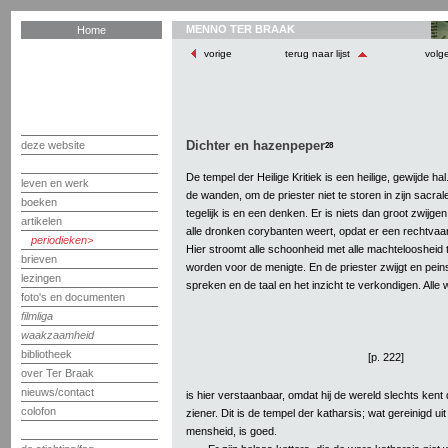
MENNO TER BRAAK
Home
vorige
terug naar lijst
volg
Dichter en hazenpeper
deze website
28
De tempel der Heilige Kritiek is een heilige, gewijde hal
leven en werk
de wanden, om de priester niet te storen in zijn sacral
boeken
tegelijk is en een denken. Er is niets dan groot zwijge
artikelen
alle dronken corybanten weert, opdat er een rechtvaa
periodieken
Hier stroomt alle schoonheid met alle machteloosheid
brieven
worden voor de menigte. En de priester zwijgt en peinst,
lezingen
spreken en de taal en het inzicht te verkondigen. Alle 
foto's en documenten
filmliga
waakzaamheid
bibliotheek
[p. 222]
over Ter Braak
nieuws/contact
is hier verstaanbaar, omdat hij de wereld slechts kent
colofon
ziener. Dit is de tempel der katharsis; wat gereinigd u
mensheid, is goed.