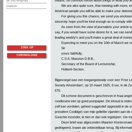
means, no common sense about things of what you are
de stichting/faq
We are also quite sure, that meeting with more, es
zoeken
American people you will be able to make your deteste
For giving you this chance, we send you enclose
sincerely hope you'll be kind enough as to comply with 
As seen from the view of journalists your article
say, if you would have some desire for it, we can send 
leading weekly's and you'll make a great deal of money 
Expecting to meet you on the 10th of March we r
ZOEK OP
Sir
yours faithfully,
CHRONOLOGIE
C.S.A. Masston D.B.B.,
Secretary of the Board of Lectureship,
Holland-Section.
Bijgevoegd was een toegangsbewijs voor een ‘Free Lec
Society Amsterdam’, op 10 maart 1925, 8 uur, in de Z
676.
Dit schone document is geschreven in fraai ange
roodbruine inkt op goed postpapier. De inhoud is inder
zelf kan oordelen, geheel suggestief opgesteld in de sim
president Coolidge) van mijn geliefde vijanden aan de
Geachte inzender, ik ben er dan ook ingelopen. Uw myst
Deze brief was afgezonden
Maarten Kosterstraat
gedirigeerd, kwam als onbestelbaar terug. Bij informat