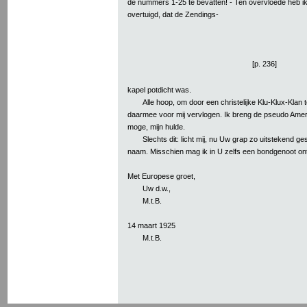
de nummers 1-25 te bevatten! - Ten overvloede heb i
overtuigd, dat de Zendings-
[p. 236]
kapel potdicht was.
Alle hoop, om door een christelijke Klu-Klux-Klan 
daarmee voor mij vervlogen. Ik breng de pseudo Amerik
moge, mijn hulde.
Slechts dit: licht mij, nu Uw grap zo uitstekend g
naam. Misschien mag ik in U zelfs een bondgenoot o
Met Europese groet,
Uw d.w.,
M.t.B.
14 maart 1925
M.t.B.