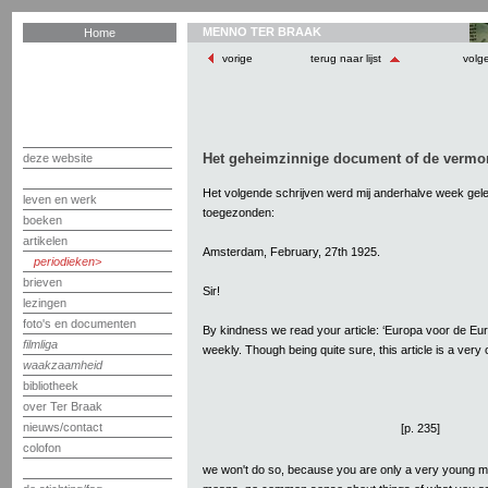
MENNO TER BRAAK
Home
vorige
terug naar lijst
volg
Het geheimzinnige document of de verm
deze website
Het volgende schrijven werd mij anderhalve week gel
leven en werk
toegezonden:
boeken
artikelen
Amsterdam, February, 27th 1925.
periodieken
brieven
Sir!
lezingen
foto's en documenten
By kindness we read your article: ‘Europa voor de Eur
filmliga
weekly. Though being quite sure, this article is a very
waakzaamheid
bibliotheek
over Ter Braak
nieuws/contact
[p. 235]
colofon
we won't do so, because you are only a very young ma