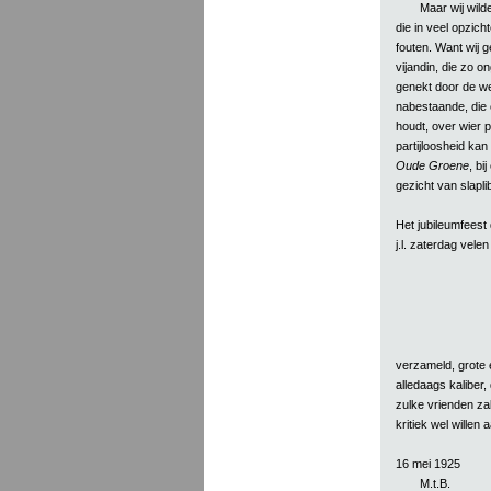
Maar wij wild
die in veel opzicht
fouten. Want wij 
vijandin, die zo 
genekt door de wel
nabestaande, die
houdt, over wier p
partijloosheid k
Oude Groene
, bi
gezicht van slaplib
Het jubileumfeest 
j.l. zaterdag velen
verzameld, grote 
alledaags kaliber,
zulke vrienden zal
kritiek wel willen
16 mei 1925
M.t.B.