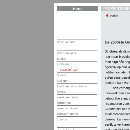
MENNO TER BR
Home
vorige
De 2500ste
Gr
deze website
Bij jubilea als dit
leven en werk
nog maar broekjes
boeken
men altijd óók no
artikelen
ogenblik op hun la
periodieken
hebben verlaten. Ma
brieven
zullen eens gearr
lezingen
donkere kant van
foto's en documenten
Toch verheugt
filmliga
meewerk aan ee
waakzaamheid
behoorlijke staat 
bibliotheek
redacteuren voor 
over Ter Braak
Groene
niet kan z
nieuws/contact
studentenblad het 
daarvan kunnen wi
colofon
eerlijk te verklar
oud, van dit feest