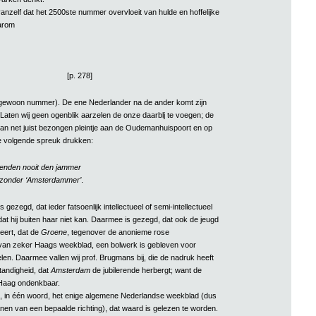
anzelf dat het 2500ste nummer overvloeit van hulde en hoffelijke
arom
[p. 278]
n gewoon nummer). De ene Nederlander na de ander komt zijn
Laten wij geen ogenblik aarzelen de onze daarblj te voegen; de
n net juist bezongen pleintje aan de Oudemanhuispoort en op
j de volgende spreuk drukken:
kenden nooit den jammer
n zonder ‘Amsterdammer’
.
 gezegd, dat ieder fatsoenlijk intellectueel of semi-intellectueel
dat hij buiten haar niet kan. Daarmee is gezegd, dat ook de jeugd
eert, dat de
Groene
, tegenover de anonieme rose
van zeker Haags weekblad, een bolwerk is gebleven voor
len. Daarmee vallen wij prof. Brugmans bij, die de nadruk heeft
andigheid, dat
Amsterdam
de jubilerende herbergt; want de
 Haag ondenkbaar.
, in één woord, het enige algemene Nederlandse weekblad (dus
nen van een bepaalde richting), dat waard is gelezen te worden.