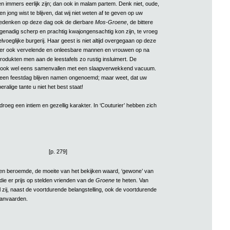
en immers eerlijk zijn; dan ook in malam partem. Denk niet, oude,
en jong wist te blijven, dat wij niet weten af te geven op uw
gedenken op deze dag ook de dierbare
Mos-Groene
, de bittere
ongenadig scherp en prachtig kwajongensachtig kon zijn, te vroeg
voeglijke burgerij. Haar geest is niet altijd overgegaan op deze
 er ook vervelende en onleesbare mannen en vrouwen op na
rodukten men aan de leestafels zo rustig insluimert. De
an ook wel eens samenvallen met een slaapverwekkend vacuum.
j een feestdag blijven namen ongenoemd; maar weet, dat uw
eralige tante u niet het best staat!
droeg een intiem en gezellig karakter. In ‘Couturier’ hebben zich
[p. 279]
en beroemde, de moeite van het bekijken waard, ‘gewone’ van
 die er prijs op stelden vrienden van de
Groene
te heten. Van
 zij, naast de voortdurende belangstelling, ook de voortdurende
 aanvaarden.