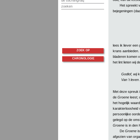
de stichting/faq
Het spreekt v
zoeken
bejegeningen (da
lees ik liever ee
ZOEK OP
krans aanbieden. 
bladeren komen va
CHRONOLOGIE
het lint lieten wi
Godlof, wij 
Van 't leve
Met deze spreuk is
de
Groene
leest; 
het hogelijk waard
karakterloosheid 
persoonlijke oorde
gelegd op de omst
Groene
is in den
De
Groene
is
afgezien van orga