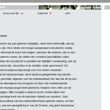
AAK
terug naar lijst
volgende
print
oene
 merken wij, pas geboren vlegeltjes, weer eens behoorlijk, dat wij
 zijn. Dit is deels een hoogst aangenaam vooruitzicht, omdat
g éénmaal de kans kan krijgen, wanneer die anderen, die nu een
uweren rusten, de velden der rusteloze journalistiek zullen
ar dit vooruitzicht is primitief van ‘tijdelijke’ verdwazing; ook wij
iveerd zijn, misschien in de modder, máár gearriveerd. De
 het broekjesschap weegt voor ons immer zwaarder.
 het mij bovenmate, dat ik bij deze gelegenheid nog slechts
n
geel
blad, afgezien van het onbetwistbaar feit, dat ook dit op een
van dienstjaren kan terugzien en door zijn snelwisselende
de eeuwige jeugd heeft getekend, hetgeen men zelfs van de
eggen. Mijn vreugde is daarom groot, omdat alleen een
privilege kent van de absolute vrijheid van spreken. Juist
j na afloop van een welverdiend feest gebruik maken, om hier
en, wat een geregeld lezer van de
Groene
, nog geen kwarteeuw
varken denkt.