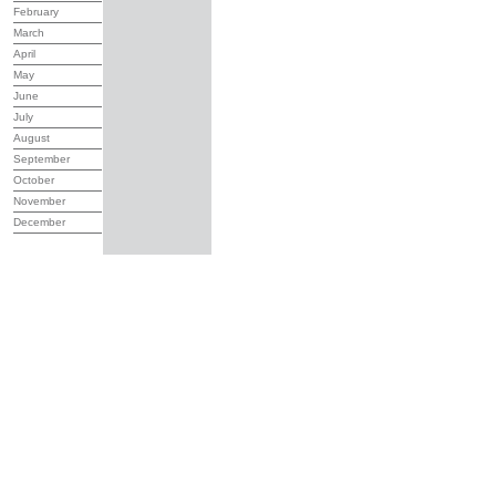
February
March
April
May
June
July
August
September
October
November
December