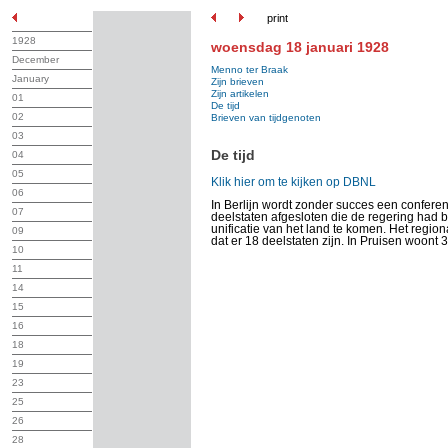
print
1928
woensdag 18 januari 1928
December
Menno ter Braak
January
Zijn brieven
Zijn artikelen
01
De tijd
02
Brieven van tijdgenoten
03
De tijd
04
05
Klik hier om te kijken op DBNL
06
In Berlijn wordt zonder succes een conferen
07
deelstaten afgesloten die de regering had 
unificatie van het land te komen. Het region
09
dat er 18 deelstaten zijn. In Pruisen woont 
10
11
14
15
16
18
19
23
25
26
28