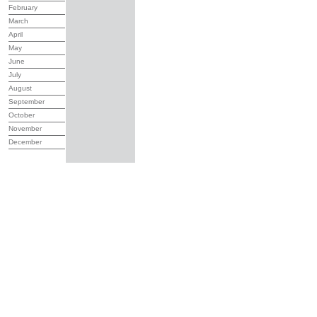
February
March
April
May
June
July
August
September
October
November
December