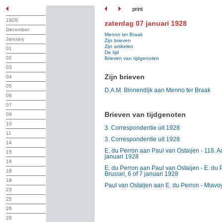
print
1928
zaterdag 07 januari 1928
December
Menno ter Braak
January
Zijn brieven
Zijn artikelen
01
De tijd
02
Brieven van tijdgenoten
03
Zijn brieven
04
05
D.A.M. Binnendijk aan Menno ter Braak
06
07
Brieven van tijdgenoten
09
10
3. Correspondentie uit 1928
11
3. Correspondentie uit 1928
14
E. du Perron aan Paul van Ostaijen - 118. Aa
15
januari 1928
16
E. du Perron aan Paul van Ostaijen - E. du 
18
Brussel, 6 of 7 januari 1928
19
Paul van Ostaijen aan E. du Perron - Miavo
23
25
26
28