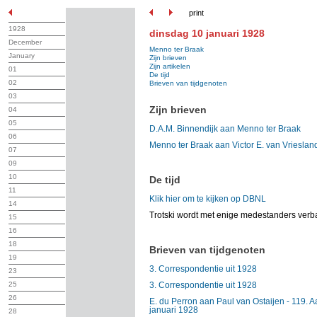
print
1928
dinsdag 10 januari 1928
December
Menno ter Braak
January
Zijn brieven
Zijn artikelen
01
De tijd
02
Brieven van tijdgenoten
03
Zijn brieven
04
05
D.A.M. Binnendijk aan Menno ter Braak
06
Menno ter Braak aan Victor E. van Vrieslan
07
09
10
De tijd
11
Klik hier om te kijken op DBNL
14
Trotski wordt met enige medestanders verb
15
16
18
Brieven van tijdgenoten
19
3. Correspondentie uit 1928
23
25
3. Correspondentie uit 1928
26
E. du Perron aan Paul van Ostaijen - 119. A
januari 1928
28