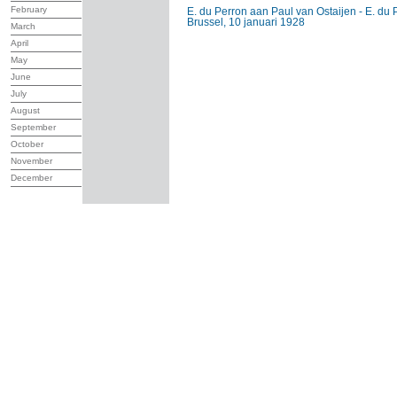
February
E. du Perron aan Paul van Ostaijen - E. du 
Brussel, 10 januari 1928
March
April
May
June
July
August
September
October
November
December