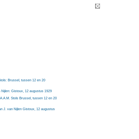
Stols: Brussel, tussen 12 en 20
n Nijlen: Gistoux, 12 augustus 1929
 A.A.M. Stols Brussel, tussen 12 en 20
an J. van Nijlen Gistoux, 12 augustus