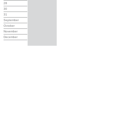
28
30
31
September
October
November
December