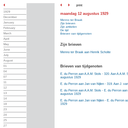
print
1929
maandag 12 augustus 1929
December
Menno ter Braak
January
Zijn brieven
Zijn artikelen
February
De tijd
March
Brieven van tijdgenoten
April
Zijn brieven
May
June
Menno ter Braak aan Henrik Scholte
July
August
Brieven van tijdgenoten
01
04
E. du Perron aan A.A.M. Stols - 320. Aan A.A.M. 
07
augustus 1929
11
E. du Perron aan Jan van Nijlen - 319. Aan J. va
12
E. du Perron aan A.A.M. Stols - E. du Perron aan
13
augustus 1929
14
E. du Perron aan Jan van Nijlen - E. du Perron a
1929
19
23
24
25
27