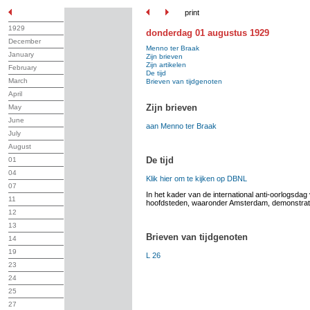
print
1929
donderdag 01 augustus 1929
December
Menno ter Braak
January
Zijn brieven
Zijn artikelen
February
De tijd
March
Brieven van tijdgenoten
April
Zijn brieven
May
June
aan Menno ter Braak
July
August
De tijd
01
04
Klik hier om te kijken op DBNL
07
In het kader van de international anti-oorlogsdag
11
hoofdsteden, waaronder Amsterdam, demonstrati
12
13
Brieven van tijdgenoten
14
19
L 26
23
24
25
27