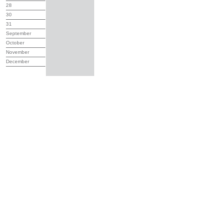
28
30
31
September
October
November
December