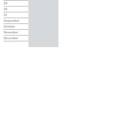
28
30
31
September
October
November
December