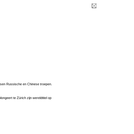
ussen Russische en Chinese troepen.
geert te Zürich zijn wereldtitel op