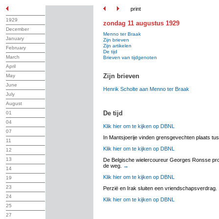
print
1929
zondag 11 augustus 1929
December
Menno ter Braak
January
Zijn brieven
Zijn artikelen
February
De tijd
March
Brieven van tijdgenoten
April
Zijn brieven
May
June
Henrik Scholte aan Menno ter Braak
July
August
De tijd
01
04
Klik hier om te kijken op DBNL
07
In Mantsjoerije vinden grensgevechten plaats t
11
Klik hier om te kijken op DBNL
12
13
De Belgische wielercoureur Georges Ronsse prolon
de weg.
→
14
Klik hier om te kijken op DBNL
19
23
Perzië en Irak sluiten een vriendschapsverdrag.
24
Klik hier om te kijken op DBNL
25
27