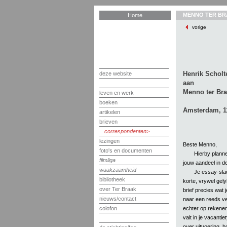
MENNO TER BR
Home
vorige
Henrik Scholt
deze website
aan
Menno ter Br
leven en werk
boeken
Amsterdam, 1
artikelen
brieven
correspondenten
lezingen
Beste Menno,
foto's en documenten
Hierby planne
filmliga
jouw aandeel in d
waakzaamheid
Je essay-slac
bibliotheek
korte, vrywel gel
over Ter Braak
brief precies wat
nieuws/contact
naar een reeds ve
echter op rekenen
colofon
valt in je vacanti
over uitvoering, h