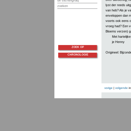
de stichting/faq
lyst der reeds ui
zoeken
van heb? Als je v
enveloppen dan me
voorts ook eens o
vroeg had? Een vo
Bloems verzen) 
Met hartelijk
je Henny
ZOEK OP
Origineel: Bijzon
CHRONOLOGIE
vorige
|
volgende
i