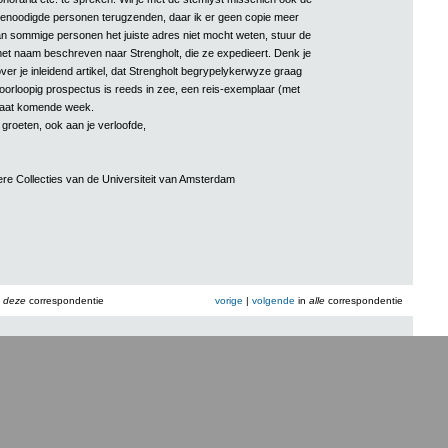
tgenoodigde personen terugzenden, daar ik er geen copie meer
an sommige personen het juiste adres niet mocht weten, stuur de
t naam beschreven naar Strengholt, die ze expedieert. Denk je
ver je inleidend artikel, dat Strengholt begrypelykerwyze graag
orloopig prospectus is reeds in zee, een reis-exemplaar (met
gaat komende week.
e groeten, ook aan je verloofde,
dere Collecties van de Universiteit van Amsterdam
n
deze
correspondentie
vorige
|
volgende
in
alle
correspondentie