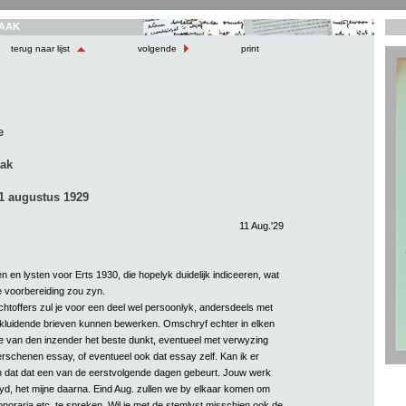
AAK
terug naar lijst
volgende
print
e
aak
1 augustus 1929
11 Aug.'29
n en lysten voor Erts 1930, die hopelyk duidelijk indiceeren, wat
e voorbereiding zou zyn.
htoffers zul je voor een deel wel persoonlyk, andersdeels met
ykluidende brieven kunnen bewerken. Omschryf echter in elken
 je van den inzender het beste dunkt, eventueel met verwyzing
rschenen essay, of eventueel ook dat essay zelf. Kan ik er
 dat dat een van de eerstvolgende dagen gebeurt. Jouw werk
etyd, het mijne daarna. Eind Aug. zullen we by elkaar komen om
onoraria etc. te spreken. Wil je met de stemlyst misschien ook de