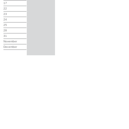
17
22
23
24
25
28
31
November
December