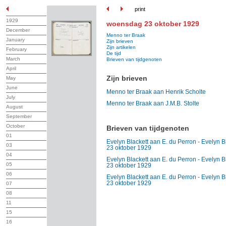
print
1929
woensdag 23 oktober 1929
December
Menno ter Braak
January
Zijn brieven
Zijn artikelen
February
De tijd
March
Brieven van tijdgenoten
April
Zijn brieven
May
June
Menno ter Braak aan Henrik Scholte
July
Menno ter Braak aan J.M.B. Stolte
August
September
October
Brieven van tijdgenoten
01
Evelyn Blackett aan E. du Perron - Evelyn B
03
23 oktober 1929
04
Evelyn Blackett aan E. du Perron - Evelyn B
05
23 oktober 1929
06
Evelyn Blackett aan E. du Perron - Evelyn B
23 oktober 1929
07
08
11
15
16