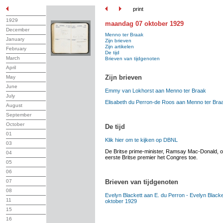
print
1929
maandag 07 oktober 1929
December
Menno ter Braak
January
Zijn brieven
Zijn artikelen
February
De tijd
March
Brieven van tijdgenoten
April
Zijn brieven
May
June
Emmy van Lokhorst aan Menno ter Braak
July
Elisabeth du Perron-de Roos aan Menno ter Bra
August
September
October
De tijd
01
Klik hier om te kijken op DBNL
03
De Britse prime-minister, Ramsay Mac-Donald, o
04
eerste Britse premier het Congres toe.
05
06
Brieven van tijdgenoten
07
08
Evelyn Blackett aan E. du Perron - Evelyn Black
11
oktober 1929
15
16