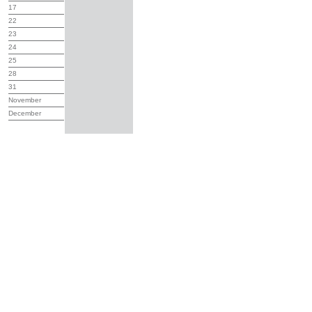
17
22
23
24
25
28
31
November
December