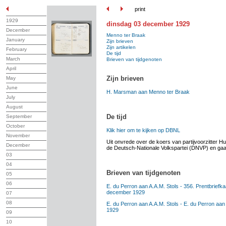
print
1929
dinsdag 03 december 1929
December
Menno ter Braak
January
Zijn brieven
Zijn artikelen
February
De tijd
March
Brieven van tijdgenoten
April
Zijn brieven
May
June
H. Marsman aan Menno ter Braak
July
August
De tijd
September
October
Klik hier om te kijken op DBNL
November
Uit onvrede over de koers van partijvoorzitter H
December
de Deutsch-Nationale Volkspartei (DNVP) en gaa
03
04
Brieven van tijdgenoten
05
06
E. du Perron aan A.A.M. Stols - 356. Prentbriefk
december 1929
07
08
E. du Perron aan A.A.M. Stols - E. du Perron aa
1929
09
10