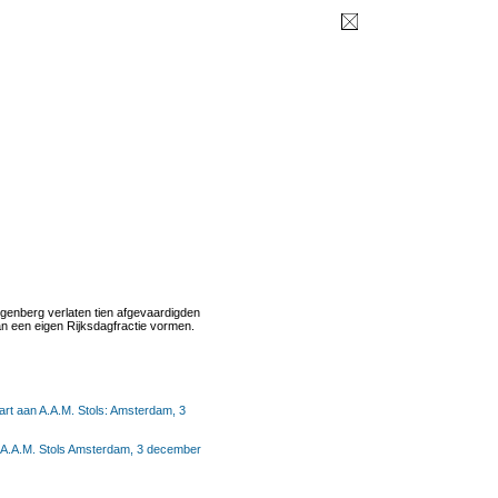
ugenberg verlaten tien afgevaardigden
n een eigen Rijksdagfractie vormen.
aart aan A.A.M. Stols: Amsterdam, 3
n A.A.M. Stols Amsterdam, 3 december