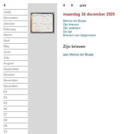
print
1929
maandag 16 december 1929
December
Menno ter Braak
January
Zijn brieven
Zijn artikelen
February
De tijd
March
Brieven van tijdgenoten
April
Zijn brieven
May
June
aan Menno ter Braak
July
August
September
October
November
December
03
04
05
06
07
08
09
10