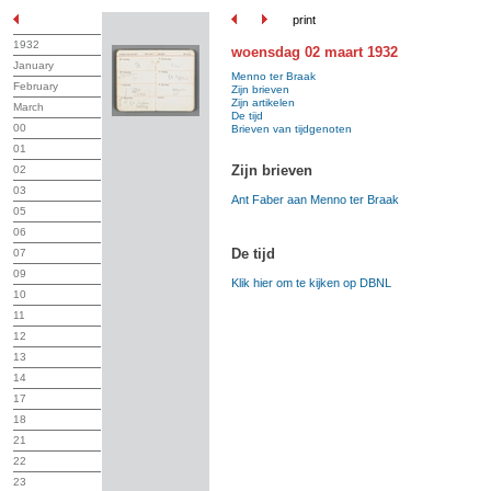
print
1932
woensdag 02 maart 1932
January
Menno ter Braak
February
Zijn brieven
Zijn artikelen
March
De tijd
00
Brieven van tijdgenoten
01
Zijn brieven
02
03
Ant Faber aan Menno ter Braak
05
06
De tijd
07
09
Klik hier om te kijken op DBNL
10
11
12
13
14
17
18
21
22
23