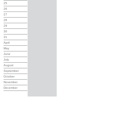
25
26
27
28
29
30
31
April
May
June
July
August
September
October
November
December