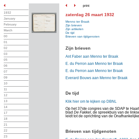
print
1932
zaterdag 26 maart 1932
January
Menno ter Braak
February
Zijn brieven
Zijn artikelen
March
De tijd
00
Brieven van tijdgenoten
01
Zijn brieven
02
03
Ant Faber aan Menno ter Braak
05
E. du Perron aan Menno ter Braak
06
E. du Perron aan Menno ter Braak
07
09
Everard Bouws aan Menno ter Braak
10
11
De tijd
12
13
Klik hier om te kijken op DBNL
14
Op het 37ste congres van de SDAP te Haarl
blad
De Fakkel
, de spreekbuis van de linkse
17
leidt tot de oprichting van de Onafhankelijke
18
21
22
Brieven van tijdgenoten
23