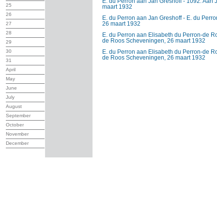
E. du Perron aan Jan Greshoff - 1092. Aan 
25
maart 1932
26
E. du Perron aan Jan Greshoff - E. du Perr
26 maart 1932
27
28
E. du Perron aan Elisabeth du Perron-de Ro
de Roos Scheveningen, 26 maart 1932
29
30
E. du Perron aan Elisabeth du Perron-de Ro
de Roos Scheveningen, 26 maart 1932
31
April
May
June
July
August
September
October
November
December