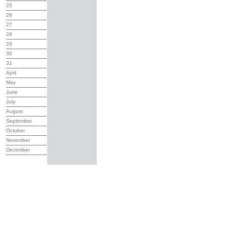
25
26
27
28
29
30
31
April
May
June
July
August
September
October
November
December