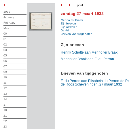
print
1932
zondag 27 maart 1932
January
Menno ter Braak
February
Zijn brieven
Zijn artikelen
March
De tijd
00
Brieven van tijdgenoten
01
Zijn brieven
02
03
Henrik Scholte aan Menno ter Braak
05
Menno ter Braak aan E. du Perron
06
07
09
Brieven van tijdgenoten
10
E. du Perron aan Elisabeth du Perron-de Ro
11
de Roos Scheveningen, 27 maart 1932
12
13
14
17
18
21
22
23