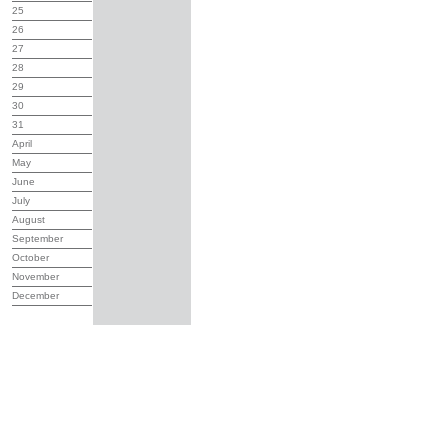
25
26
27
28
29
30
31
April
May
June
July
August
September
October
November
December