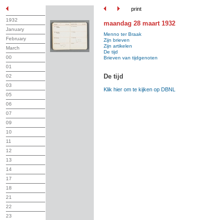
print
1932
maandag 28 maart 1932
January
Menno ter Braak
February
Zijn brieven
Zijn artikelen
March
De tijd
00
Brieven van tijdgenoten
01
De tijd
02
03
Klik hier om te kijken op DBNL
05
06
07
09
10
11
12
13
14
17
18
21
22
23