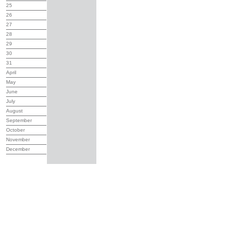
25
26
27
28
29
30
31
April
May
June
July
August
September
October
November
December