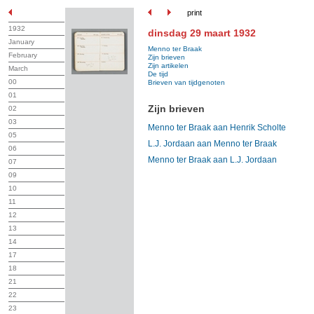
print
1932
dinsdag 29 maart 1932
January
Menno ter Braak
February
Zijn brieven
Zijn artikelen
March
De tijd
00
Brieven van tijdgenoten
01
Zijn brieven
02
03
Menno ter Braak aan Henrik Scholte
05
L.J. Jordaan aan Menno ter Braak
06
Menno ter Braak aan L.J. Jordaan
07
09
10
11
12
13
14
17
18
21
22
23