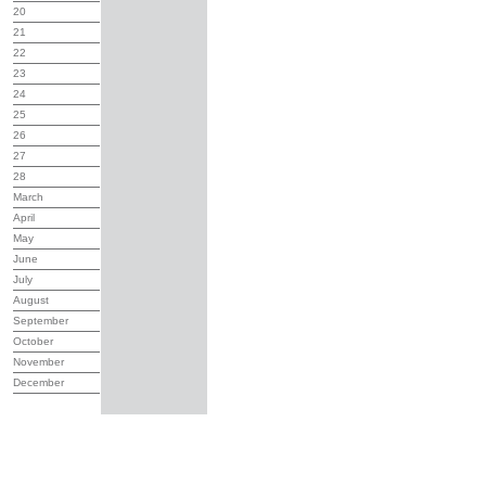
20
21
22
23
24
25
26
27
28
March
April
May
June
July
August
September
October
November
December