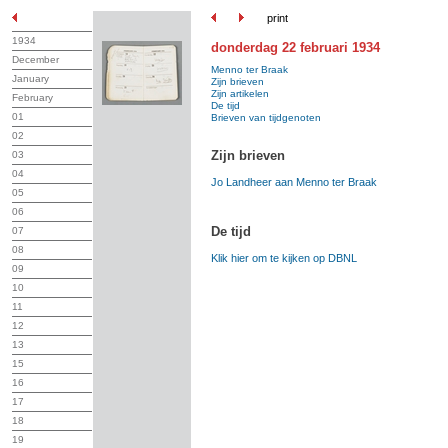
print
1934
donderdag 22 februari 1934
December
Menno ter Braak
January
Zijn brieven
Zijn artikelen
February
De tijd
01
Brieven van tijdgenoten
02
Zijn brieven
03
04
Jo Landheer aan Menno ter Braak
05
06
De tijd
07
08
Klik hier om te kijken op DBNL
09
10
11
12
13
15
16
17
18
19