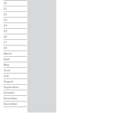
20
21
22
23
24
25
26
27
28
March
April
May
June
July
August
September
October
November
December