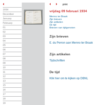
print
1934
vrijdag 09 februari 1934
December
Menno ter Braak
January
Zijn brieven
Zijn artikelen
February
De tijd
01
Brieven van tijdgenoten
02
Zijn brieven
03
04
E. du Perron aan Menno ter Braak
05
06
Zijn artikelen
07
08
Tijdschriften
09
10
De tijd
11
12
Klik hier om te kijken op DBNL
13
15
16
17
18
19