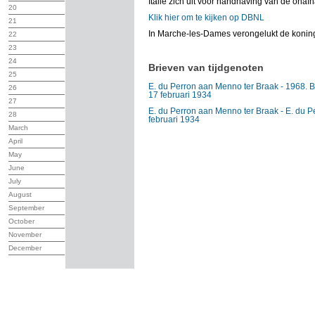
Italië zich uit voor handhaving van de onafh
20
Klik hier om te kijken op DBNL
21
In Marche-les-Dames verongelukt de koning 
22
23
24
Brieven van tijdgenoten
25
E. du Perron aan Menno ter Braak - 1968. Bri
26
17 februari 1934
27
E. du Perron aan Menno ter Braak - E. du Pe
28
februari 1934
March
April
May
June
July
August
September
October
November
December