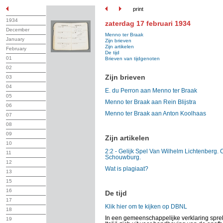
print
1934
zaterdag 17 februari 1934
December
Menno ter Braak
January
Zijn brieven
Zijn artikelen
February
De tijd
01
Brieven van tijdgenoten
02
Zijn brieven
03
04
E. du Perron aan Menno ter Braak
05
Menno ter Braak aan Rein Blijstra
06
Menno ter Braak aan Anton Koolhaas
07
08
09
Zijn artikelen
10
2:2 - Gelijk Spel Van Wilhelm Lichtenberg. 
11
Schouwburg.
12
Wat is plagiaat?
13
15
16
De tijd
17
Klik hier om te kijken op DBNL
18
In een gemeenschappelijke verklaring sprek
19