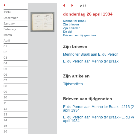
print
1934
donderdag 26 april 1934
December
Menno ter Braak
January
Zijn brieven
Zijn artikelen
February
De tijd
March
Brieven van tijdgenoten
April
Zijn brieven
01
02
Menno ter Braak aan E. du Perron
03
E. du Perron aan Menno ter Braak
04
05
06
Zijn artikelen
07
Tijdschriften
08
09
10
Brieven van tijdgenoten
11
E. du Perron aan Menno ter Braak - 4213 (20
12
april 1934
13
E. du Perron aan Menno ter Braak - E. du Pe
14
april 1934
15
16