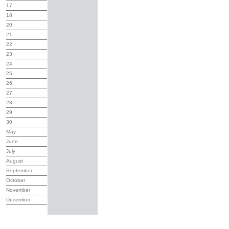
17
18
20
21
22
23
24
25
26
27
28
29
30
May
June
July
August
September
October
November
December