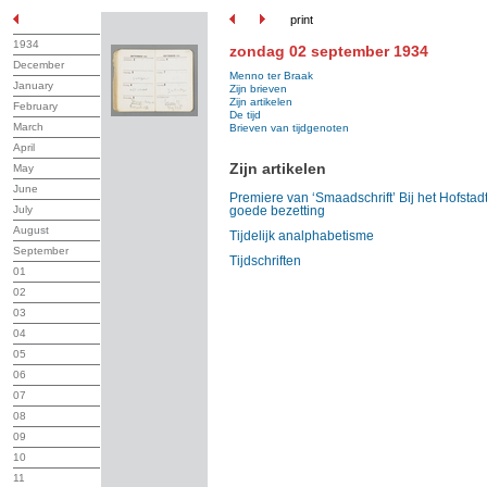
print
1934
zondag 02 september 1934
December
Menno ter Braak
January
Zijn brieven
Zijn artikelen
February
De tijd
March
Brieven van tijdgenoten
April
Zijn artikelen
May
June
Premiere van ‘Smaadschrift’ Bij het Hofstad
July
goede bezetting
August
Tijdelijk analphabetisme
September
Tijdschriften
01
02
03
04
05
06
07
08
09
10
11