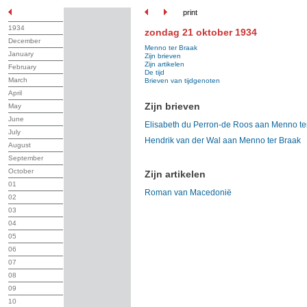
print
1934
zondag 21 oktober 1934
December
Menno ter Braak
January
Zijn brieven
Zijn artikelen
February
De tijd
March
Brieven van tijdgenoten
April
Zijn brieven
May
June
Elisabeth du Perron-de Roos aan Menno te
July
Hendrik van der Wal aan Menno ter Braak
August
September
October
Zijn artikelen
01
Roman van Macedonië
02
03
04
05
06
07
08
09
10