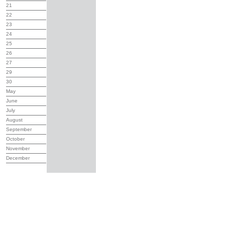
21
22
23
24
25
26
27
29
30
May
June
July
August
September
October
November
December