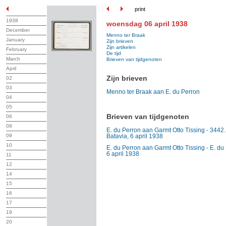
print
1938
woensdag 06 april 1938
December
Menno ter Braak
January
Zijn brieven
Zijn artikelen
February
De tijd
March
Brieven van tijdgenoten
April
Zijn brieven
02
03
Menno ter Braak aan E. du Perron
04
05
Brieven van tijdgenoten
06
08
E. du Perron aan Garmt Otto Tissing - 3442. 
09
Batavia, 6 april 1938
10
E. du Perron aan Garmt Otto Tissing - E. du
6 april 1938
11
12
14
15
16
17
19
20