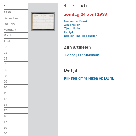
print
1938
zondag 24 april 1938
December
Menno ter Braak
January
Zijn brieven
Zijn artikelen
February
De tijd
March
Brieven van tijdgenoten
April
Zijn artikelen
02
03
Twintig jaar Marsman
04
05
De tijd
06
08
Klik hier om te kijken op DBNL
09
10
11
12
14
15
16
17
19
20