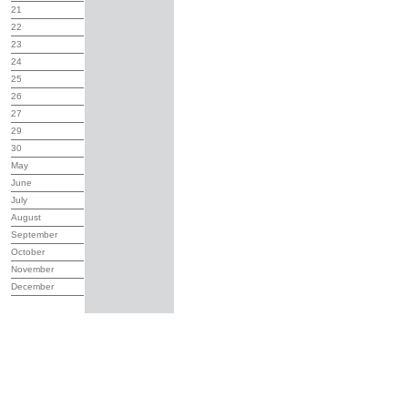
21
22
23
24
25
26
27
29
30
May
June
July
August
September
October
November
December