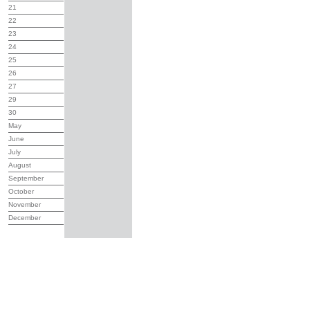
21
22
23
24
25
26
27
29
30
May
June
July
August
September
October
November
December