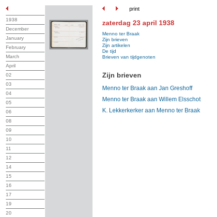
print
1938
zaterdag 23 april 1938
December
Menno ter Braak
January
Zijn brieven
Zijn artikelen
February
De tijd
March
Brieven van tijdgenoten
April
Zijn brieven
02
03
Menno ter Braak aan Jan Greshoff
04
Menno ter Braak aan Willem Elsschot
05
K. Lekkerkerker aan Menno ter Braak
06
08
09
10
11
12
14
15
16
17
19
20