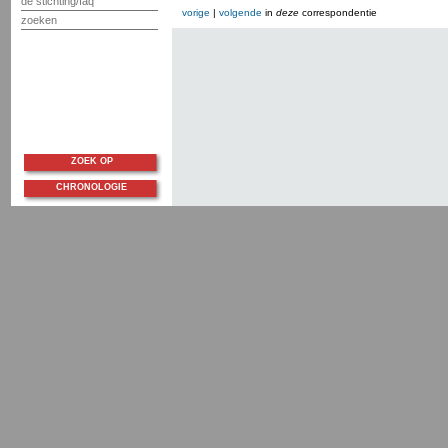
de stichting/faq
vorige
|
volgende
in
deze
correspondentie
zoeken
ZOEK OP
CHRONOLOGIE