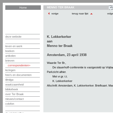
MENNO TER BRAAK
Home
vorige
terug naar lijst
volg
K. Lekkerkerker
deze website
aan
Menno ter Braak
leven en werk
boeken
Amsterdam, 23 april 1938
artikelen
brieven
Waarde Ter Br.,
correspondenten
De slauerhoff-conferentie is vastgesteld op Vrijdag
lezingen
Parkzicht alhier.
foto's en documenten
Met vr.gr. t.t.
filmliga
K. Lekkerkerker
waakzaamheid
Afschrift: Amsterdam, K. Lekkerkerker. Briefkaart. Mac
bibliotheek
over Ter Braak
nieuws/contact
colofon