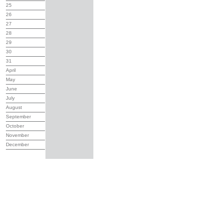
25
26
27
28
29
30
31
April
May
June
July
August
September
October
November
December