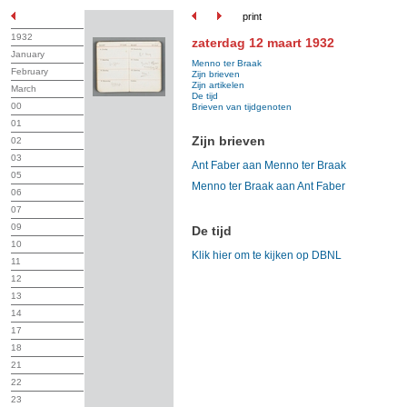
print
1932
zaterdag 12 maart 1932
January
Menno ter Braak
February
Zijn brieven
Zijn artikelen
March
De tijd
00
Brieven van tijdgenoten
01
Zijn brieven
02
03
Ant Faber aan Menno ter Braak
05
Menno ter Braak aan Ant Faber
06
07
09
De tijd
10
Klik hier om te kijken op DBNL
11
12
13
14
17
18
21
22
23