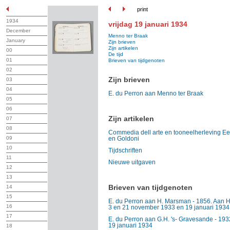
print
1934
vrijdag 19 januari 1934
December
Menno ter Braak
January
Zijn brieven
Zijn artikelen
00
De tijd
01
Brieven van tijdgenoten
02
Zijn brieven
03
04
E. du Perron aan Menno ter Braak
05
06
Zijn artikelen
07
08
Commedia dell arte en tooneelherleving E
09
en Goldoni
10
Tijdschriften
11
Nieuwe uitgaven
12
13
Brieven van tijdgenoten
14
15
E. du Perron aan H. Marsman - 1856. Aan H
16
3 en 21 november 1933 en 19 januari 1934
17
E. du Perron aan G.H. 's- Gravesande - 1932
19 januari 1934
18