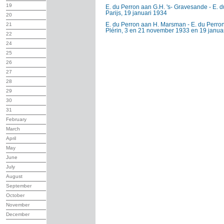
19
E. du Perron aan G.H. 's- Gravesande - E. 
Parijs, 19 januari 1934
20
E. du Perron aan H. Marsman - E. du Perro
21
Plérin, 3 en 21 november 1933 en 19 janua
22
24
25
26
27
28
29
30
31
February
March
April
May
June
July
August
September
October
November
December