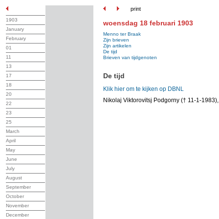
print
1903
woensdag 18 februari 1903
January
Menno ter Braak
February
Zijn brieven
Zijn artikelen
01
De tijd
11
Brieven van tijdgenoten
13
De tijd
17
18
Klik hier om te kijken op DBNL
20
Nikolaj Viktorovitsj Podgorny († 11-1-1983
22
23
25
March
April
May
June
July
August
September
October
November
December