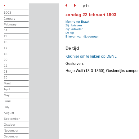
print
1903
zondag 22 februari 1903
January
Menno ter Braak
February
Zijn brieven
Zijn artikelen
01
De tijd
11
Brieven van tijdgenoten
13
De tijd
17
18
Klik hier om te kijken op DBNL
20
Gestorven:
22
Hugo Wolf (13-3-1860), Oostenrijks compon
23
25
March
April
May
June
July
August
September
October
November
December