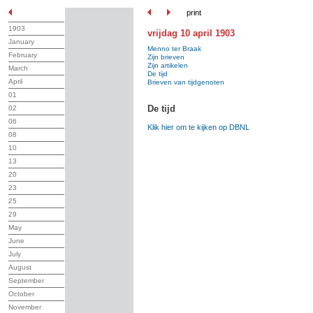
print
1903
vrijdag 10 april 1903
January
Menno ter Braak
February
Zijn brieven
Zijn artikelen
March
De tijd
April
Brieven van tijdgenoten
01
De tijd
02
06
Klik hier om te kijken op DBNL
08
10
13
20
23
25
29
May
June
July
August
September
October
November