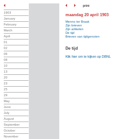
print
1903
maandag 20 april 1903
January
Menno ter Braak
February
Zijn brieven
Zijn artikelen
March
De tijd
April
Brieven van tijdgenoten
01
De tijd
02
06
Klik hier om te kijken op DBNL
08
10
13
20
23
25
29
May
June
July
August
September
October
November