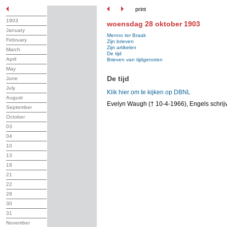
print
1903
woensdag 28 oktober 1903
January
Menno ter Braak
February
Zijn brieven
Zijn artikelen
March
De tijd
April
Brieven van tijdgenoten
May
De tijd
June
July
Klik hier om te kijken op DBNL
August
Evelyn Waugh († 10-4-1966), Engels schrij
September
October
03
04
10
13
18
21
22
28
30
31
November