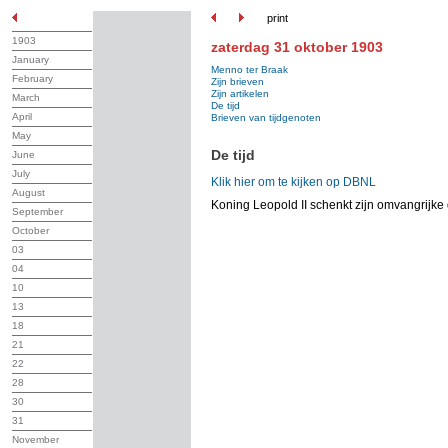
print
1903
zaterdag 31 oktober 1903
January
Menno ter Braak
February
Zijn brieven
Zijn artikelen
March
De tijd
April
Brieven van tijdgenoten
May
De tijd
June
July
Klik hier om te kijken op DBNL
August
Koning Leopold II schenkt zijn omvangrijke
September
October
03
04
10
13
18
21
22
28
30
31
November