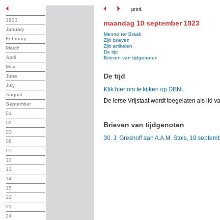
print
1923
maandag 10 september 1923
January
Menno ter Braak
February
Zijn brieven
Zijn artikelen
March
De tijd
April
Brieven van tijdgenoten
May
De tijd
June
July
Klik hier om te kijken op DBNL
August
De Ierse Vrijstaat wordt toegelaten als lid 
September
01
02
Brieven van tijdgenoten
03
30. J. Greshoff aan A.A.M. Stols, 10 septem
06
07
10
13
14
15
22
23
24