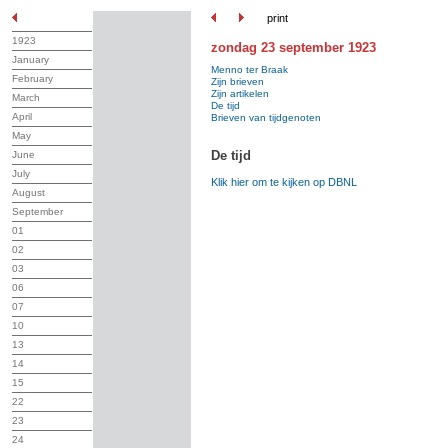
print
1923
zondag 23 september 1923
January
Menno ter Braak
February
Zijn brieven
Zijn artikelen
March
De tijd
April
Brieven van tijdgenoten
May
De tijd
June
July
Klik hier om te kijken op DBNL
August
September
01
02
03
06
07
10
13
14
15
22
23
24