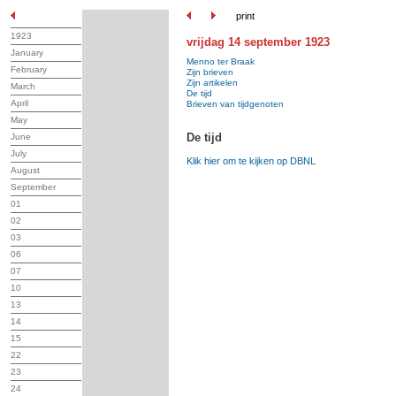
print
1923
vrijdag 14 september 1923
January
Menno ter Braak
February
Zijn brieven
Zijn artikelen
March
De tijd
April
Brieven van tijdgenoten
May
De tijd
June
July
Klik hier om te kijken op DBNL
August
September
01
02
03
06
07
10
13
14
15
22
23
24