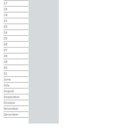
17
18
19
22
23
24
25
26
27
28
29
30
31
June
July
August
September
October
November
December