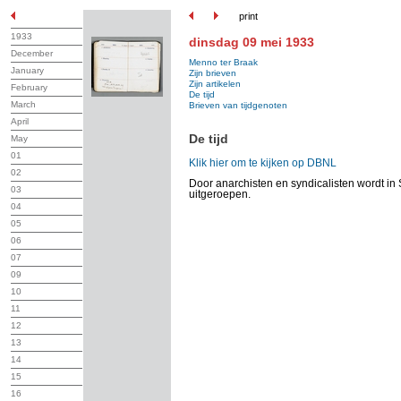
print
1933
dinsdag 09 mei 1933
December
Menno ter Braak
January
Zijn brieven
Zijn artikelen
February
De tijd
March
Brieven van tijdgenoten
April
De tijd
May
01
Klik hier om te kijken op DBNL
02
Door anarchisten en syndicalisten wordt i
03
uitgeroepen.
04
05
06
07
09
10
11
12
13
14
15
16