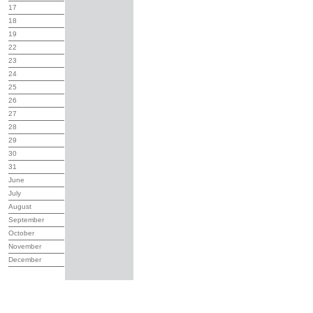
17
18
19
22
23
24
25
26
27
28
29
30
31
June
July
August
September
October
November
December