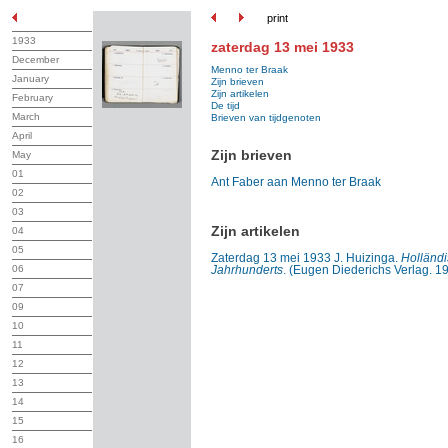
print
1933
zaterdag 13 mei 1933
December
Menno ter Braak
January
Zijn brieven
Zijn artikelen
February
De tijd
March
Brieven van tijdgenoten
April
Zijn brieven
May
01
Ant Faber aan Menno ter Braak
02
03
Zijn artikelen
04
05
Zaterdag 13 mei 1933 J. Huizinga.
Holländi
06
Jahrhunderts
. (Eugen Diederichs Verlag. 19
07
09
10
11
12
13
14
15
16