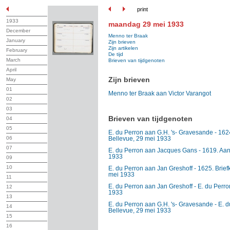
print
1933
maandag 29 mei 1933
December
Menno ter Braak
January
Zijn brieven
Zijn artikelen
February
De tijd
March
Brieven van tijdgenoten
April
Zijn brieven
May
01
Menno ter Braak aan Victor Varangot
02
03
Brieven van tijdgenoten
04
05
E. du Perron aan G.H. 's- Gravesande - 162
06
Bellevue, 29 mei 1933
07
E. du Perron aan Jacques Gans - 1619. Aan 
1933
09
10
E. du Perron aan Jan Greshoff - 1625. Briefk
mei 1933
11
E. du Perron aan Jan Greshoff - E. du Perro
12
1933
13
E. du Perron aan G.H. 's- Gravesande - E. 
14
Bellevue, 29 mei 1933
15
16