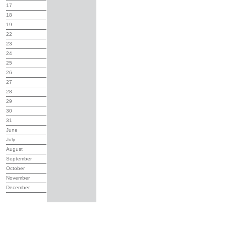
17
18
19
22
23
24
25
26
27
28
29
30
31
June
July
August
September
October
November
December