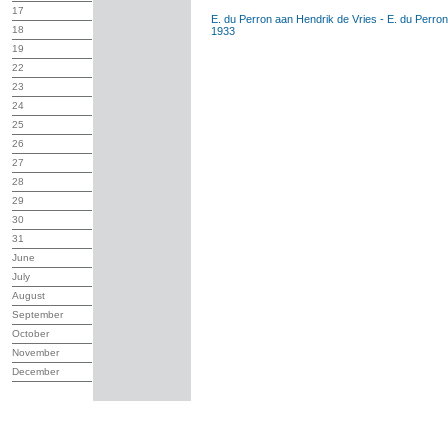
17
E. du Perron aan Hendrik de Vries - E. du Perron
18
1933
19
22
23
24
25
26
27
28
29
30
31
June
July
August
September
October
November
December