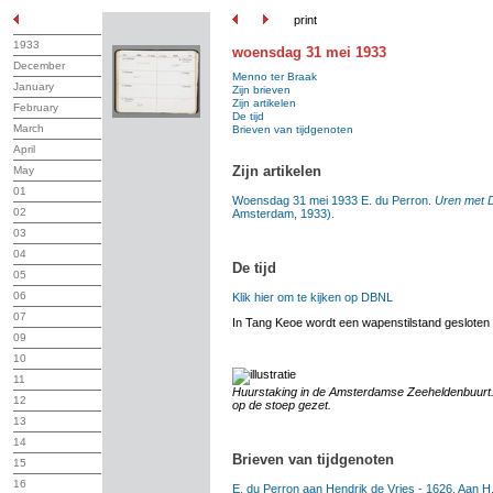
print
1933
woensdag 31 mei 1933
December
Menno ter Braak
January
Zijn brieven
Zijn artikelen
February
De tijd
March
Brieven van tijdgenoten
April
Zijn artikelen
May
01
Woensdag 31 mei 1933 E. du Perron.
Uren met D
02
Amsterdam, 1933).
03
04
De tijd
05
06
Klik hier om te kijken op DBNL
07
In Tang Keoe wordt een wapenstilstand gesloten
09
10
11
Huurstaking in de Amsterdamse Zeeheldenbuurt.
12
op de stoep gezet.
13
14
Brieven van tijdgenoten
15
16
E. du Perron aan Hendrik de Vries - 1626. Aan H.