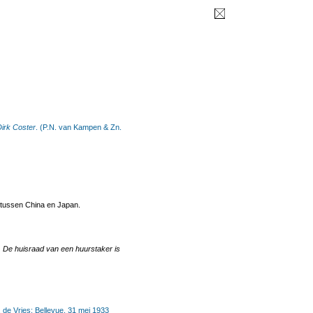
irk Coster
. (P.N. van Kampen & Zn.
 tussen China en Japan.
 De huisraad van een huurstaker is
 de Vries: Bellevue, 31 mei 1933